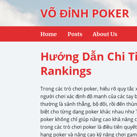
VÕ ĐỈNH POKER
Home
Posts
About Us
Hướng Dẫn Chi Ti
Rankings
Trong các trò chơi poker, hiểu rõ quy tắc
người chơi xác định độ mạnh của các tay b
thường là sảnh thẳng, bộ đôi, rồi đến thùn
biệt cho từng dạng poker khác nhau như T
poker không chỉ giúp nâng cao khả năng c
trong các trò chơi poker là điều tiên quyế
hạng poker và nâng cao kỹ năng chơi gam