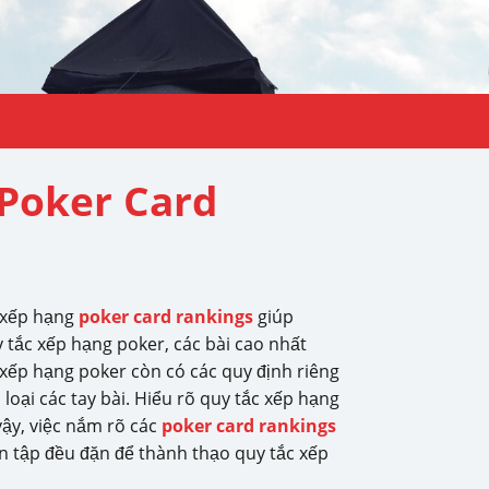
 Poker Card
g xếp hạng
poker card rankings
giúp
 tắc xếp hạng poker, các bài cao nhất
c xếp hạng poker còn có các quy định riêng
ại các tay bài. Hiểu rõ quy tắc xếp hạng
ậy, việc nắm rõ các
poker card rankings
yện tập đều đặn để thành thạo quy tắc xếp