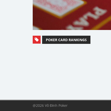
POKER CARD RANKINGS
@2026 Võ Đỉnh Poker