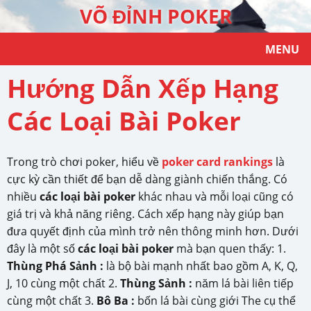
VÕ ĐỈNH POKER
MENU
Hướng Dẫn Xếp Hạng
Các Loại Bài Poker
Trong trò chơi poker, hiểu về
poker card rankings
là
cực kỳ cần thiết để bạn dễ dàng giành chiến thắng. Có
nhiều
các loại bài poker
khác nhau và mỗi loại cũng có
giá trị và khả năng riêng. Cách xếp hạng này giúp bạn
đưa quyết định của mình trở nên thông minh hơn. Dưới
đây là một số
các loại bài poker
mà bạn quen thấy: 1.
Thùng Phá Sảnh :
là bộ bài mạnh nhất bao gồm A, K, Q,
J, 10 cùng một chất 2.
Thùng Sảnh :
năm lá bài liên tiếp
cùng một chất 3.
Bô Ba :
bốn lá bài cùng giới The cụ thể