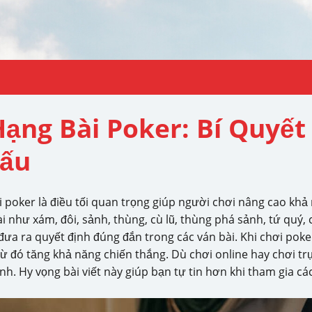
ạng Bài Poker: Bí Quyế
Đấu
i poker là điều tối quan trọng giúp người chơi nâng cao khả
i như xám, đôi, sảnh, thùng, cù lũ, thùng phá sảnh, tứ quý, 
đưa ra quyết định đúng đắn trong các ván bài. Khi chơi poker
 đó tăng khả năng chiến thắng. Dù chơi online hay chơi trự
ình. Hy vọng bài viết này giúp bạn tự tin hơn khi tham gia 